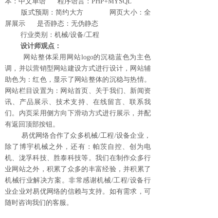
本：中文单语 程序语言：PHP+MYSQL
版式预期：简约大方 网页大小：全
屏展示 是否静态：无伪静态
行业类别：机械/设备/工程
设计师观点：
网站整体采用网站logo的沉稳蓝色为主色
调，并以营销型网站建设方式进行设计，网站辅
助色为：红色，显示了网站整体的沉稳与热情。
网站栏目设置为：网站首页、关于我们、新闻资
讯、产品展示、技术支持、在线留言、联系我
们。内页采用侧方向下滑动方式进行展示，并配
有返回顶部按钮。
易优网络合作了众多机械/工程/设备企业，
除了博宇机械之外，还有：帕茨自控、创为电
机、泷孚科技、胜泰科技等。我们在制作众多行
业网站之外，积累了众多的丰富经验，并积累了
机械行业解决方案。非常感谢机械/工程/设备行
业企业对易优网络的信赖与支持。如有需求，可
随时咨询我们的客服。