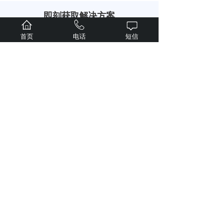
即刻获取解决方案
专属1V1服务
首页
电话
短信
现在预约 专属技术顾问立即为您提供服务
周一至周五8:00-22:00 周六至周日9:00-20:00
您的姓名
手机号码
公司名称
微信号
提交