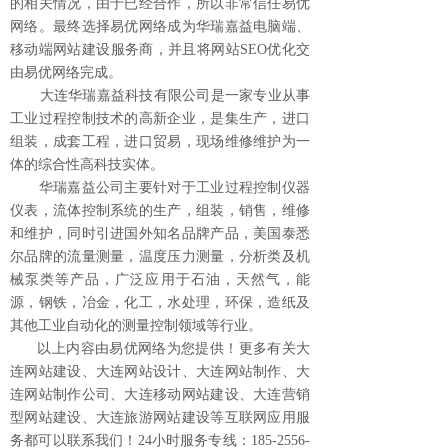
的相关情况，由于已经合作，所以非常信任易优
网络。最终选择易优网络成为华瑞嘉益电脑端、
移动端网站建设服务商，并且将网站SEO优化交
由易优网络完成。
大连华瑞嘉益科技有限公司是一家专业从事
工业过程控制技术的高新企业，是集生产，进口
组装，成套工程，进口贸易，现场维修维护为一
体的综合性高科技实体。
华瑞嘉益公司主要针对于工业过程控制仪器
仪表，流体控制系统的生产，组装，销售，维修
和维护，同时引进国外知名品牌产品，美国泰悉
尔品牌的流量测量，温度压力测量，分析类及机
械泵类等产品，广泛应用于石油，天然气，能
源，钢铁，冶金，化工，水处理，环保，造纸及
其他工业自动化的测量控制领域等行业
。
以上内容由易优网络为您提供！更多有关
大
连网站建设
、
大连网站设计
、
大连网站制作
、
大
连网站制作公司
、
大连移动网站建设
、
大连营销
型网站建设
、
大连旅游网站建设
等互联网应用服
务都可以联系我们！24小时服务专线：185-2556-