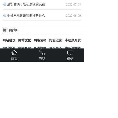
成功签约：哈仙岛渔家民宿
2022-07-04
手机网站建设需要准备什么
2022-06-09
热门标签
网站建设
网站优化
网络营销
托管运营
小程序开发
网站案例
网站备案
操作帮助
学习中心
服务与支持
首页
电话
短信
即刻获取解决方案
专属1V1服务
现在预约 专属技术顾问立即为您提供服务
周一至周五8:00-22:00 周六至周日9:00-20:00
您的姓名
手机号码