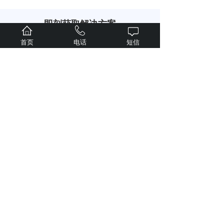
即刻获取解决方案
专属1V1服务
首页
电话
短信
现在预约 专属技术顾问立即为您提供服务
周一至周五8:00-22:00 周六至周日9:00-20:00
您的姓名
手机号码
公司名称
微信号